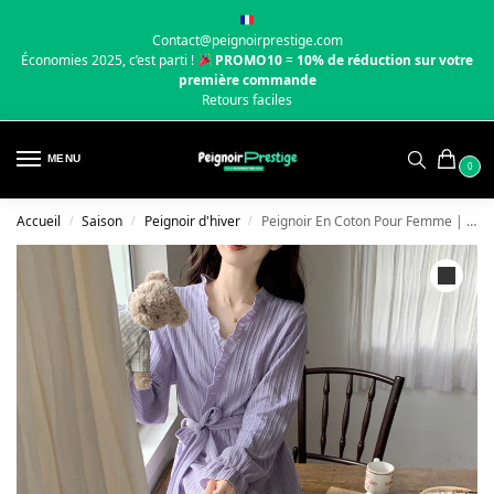
Contact@peignoirprestige.com
Économies 2025, c’est parti !
PROMO10
=
10% de réduction sur votre
première commande
Retours faciles
MENU
0
Accueil
Saison
Peignoir d'hiver
Peignoir En Coton Pour Femme | Léger
/
/
/