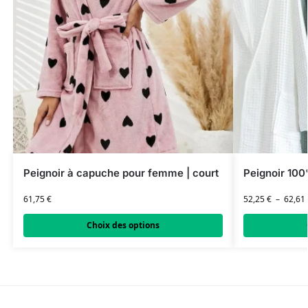
Peignoir à capuche pour femme | court
Peignoir 10
61,75
€
52,25
€
–
62,61
Choix des options