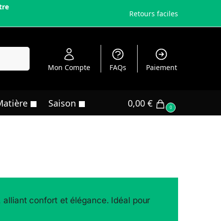
tre
Retours faciles
echerche
Mon Compte
FAQs
Paiement
Matière
Saison
0,00
€
0
lliant confort et élégance. Idéal pour