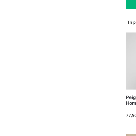
Peig
Homm
77,9