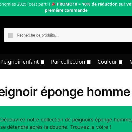
onomies 2025, c’est parti !
PROMO10
=
10% de réduction sur vo
première commande
R
Peignoir enfant
Par collection
Couleur
eignoir éponge homme
Découvrez notre collection de peignoirs éponge homme, a
se détendre après la douche. Trouvez le vôtre !