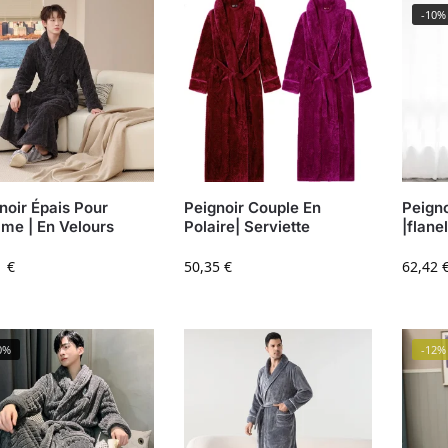
-10%
noir Épais Pour
Peignoir Couple En
Peign
e | En Velours
Polaire| Serviette
|flane
1
€
50,35
€
62,42
0%
-12%