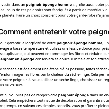
nvestir dans un
peignoir éponge homme
signifie aussi opter 
eaucoup de ces peignoirs sont fabriqués à partir de matériaux d
a planète. Faire un choix conscient pour votre garde-robe n’a jamai
Comment entretenir votre peig
our garantir la longévité de votre
peignoir éponge homme
, un
avage à basse température et utilisez une lessive douce pour prése
ssouplissants, qui peuvent endommager les fibres et réduire leur 
eignoir en éponge
conservera sa douceur initiale et son efficaci
e séchage est également une étape clé. Si possible, faites sécher
’endommager les fibres par la chaleur du sèche-linge. Cela perme
e votre peignoir. Si vous utilisez un sèche-linge, choisissez un r
lis ou d’usure.
nfin, n’oubliez pas de ranger votre
peignoir éponge
dans un endr
oleil. Cela empêchera tout risque de décoloration et garantira 
ongtemps. En suivant ces simples conseils, vous profiterez plein