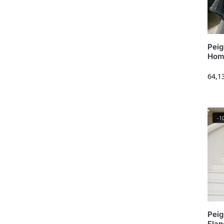
Peig
Hom
64,1
-1
Peig
Flan