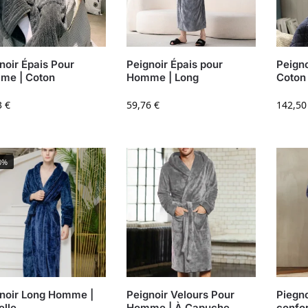
noir Épais Pour
Peignoir Épais pour
Peign
me | Coton
Homme | Long
Coton
3
€
59,76
€
142,5
0%
noir Long Homme |
Peignoir Velours Pour
Piegno
elle
Homme | À Capuche
confo