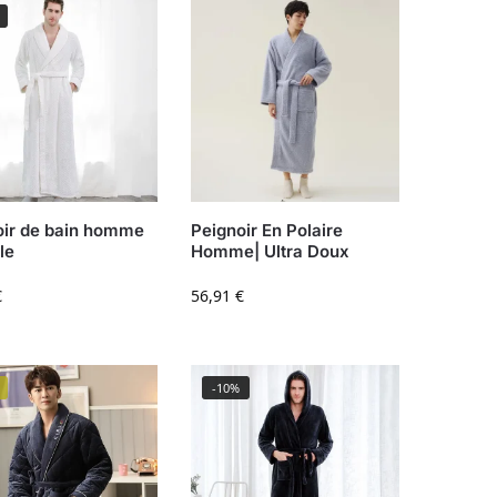
oir de bain homme
Peignoir En Polaire
lle
Homme| Ultra Doux
€
56,91
€
-10%