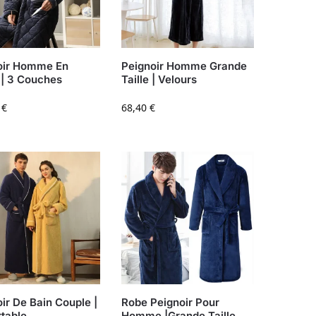
oir Homme En
Peignoir Homme Grande
 | 3 Couches
Taille | Velours
0
€
68,40
€
ir De Bain Couple |
Robe Peignoir Pour
rtable
Homme |Grande Taille