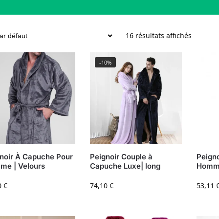
16 résultats affichés
-10%
noir À Capuche Pour
Peignoir Couple à
Peigno
e | Velours
Capuche Luxe| long
Homme
0
€
74,10
€
53,11