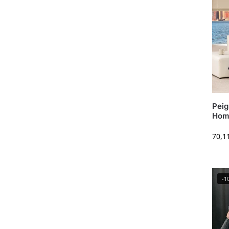
Peig
Homm
70,1
-1