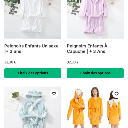
Peignoirs Enfants Unisexe
Peignoirs Enfants À
|+ 3 ans
Capuche | + 3 Ans
32,30
€
32,30
€
Choix des options
Choix des options