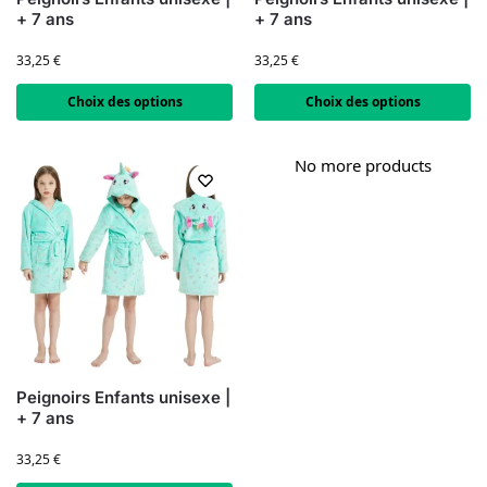
+ 7 ans
+ 7 ans
33,25
€
33,25
€
Choix des options
Choix des options
No more products
Peignoirs Enfants unisexe |
+ 7 ans
33,25
€