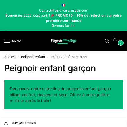
Contact@peignoirprestige.com
Économies 2025, c’est parti !
PROMO10
=
10% de réduction sur votre
première commande
Retours faciles
MENU
0
Accueil
Peignoir enfant
Peignoir enfant garçon
/
/
Peignoir enfant garçon
Découvrez notre collection de peignoirs enfant garçon
alliant confort, douceur et style. Offrez à votre petit le
meilleur après le bain !
SHOW FILTERS