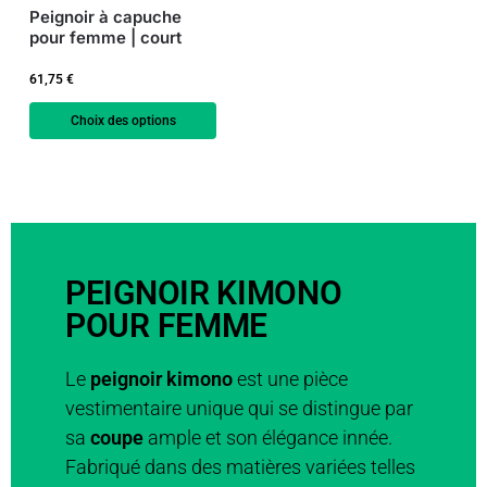
Peignoir à capuche
pour femme | court
61,75
€
Choix des options
PEIGNOIR KIMONO
POUR FEMME
Le
peignoir kimono
est une pièce
vestimentaire unique qui se distingue par
sa
coupe
ample et son élégance innée.
Fabriqué dans des matières variées telles