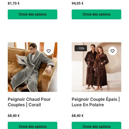
81,70
€
94,05
€
Choix des options
Choix des options
-10%
Peignoir Chaud Pour
Peignoir Couple Épais |
Couples | Corail
Luxe En Polaire
68,40
€
68,40
€
Choix des options
Choix des options