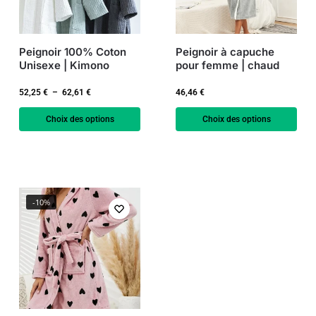
Peignoir 100% Coton
Peignoir à capuche
Unisexe | Kimono
pour femme | chaud
52,25
€
–
62,61
€
46,46
€
Choix des options
Choix des options
-10%