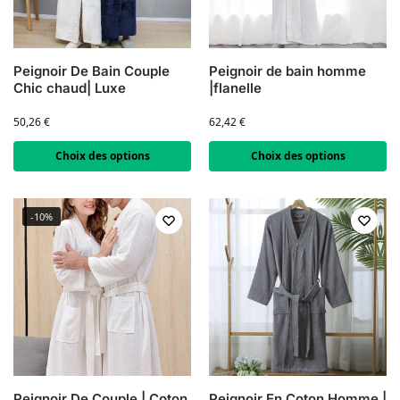
Peignoir De Bain Couple
Peignoir de bain homme
Chic chaud| Luxe
|flanelle
50,26
€
62,42
€
Choix des options
Choix des options
-10%
Peignoir De Couple | Coton
Peignoir En Coton Homme |