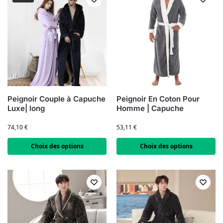
Peignoir Couple à Capuche
Peignoir En Coton Pour
Luxe| long
Homme | Capuche
74,10
€
53,11
€
Choix des options
Choix des options