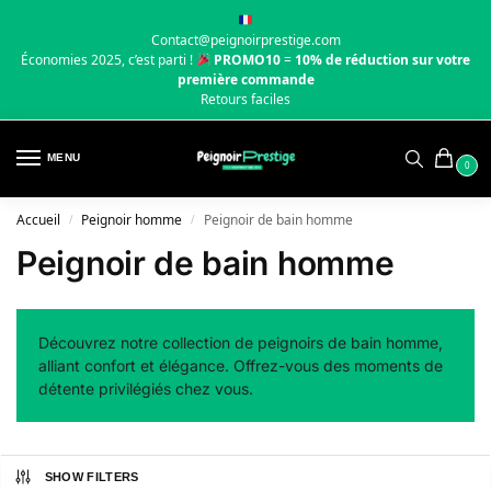
Contact@peignoirprestige.com
Économies 2025, c’est parti !
PROMO10
=
10% de réduction sur votre
première commande
Retours faciles
MENU
0
Accueil
Peignoir homme
Peignoir de bain homme
/
/
Peignoir de bain homme
Découvrez notre collection de peignoirs de bain homme,
alliant confort et élégance. Offrez-vous des moments de
détente privilégiés chez vous.
SHOW FILTERS