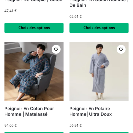
De Bain
47,41
€
62,61
€
Choix des options
Choix des options
Peignoir En Coton Pour
Peignoir En Polaire
Homme | Matelassé
Homme| Ultra Doux
94,05
€
56,91
€