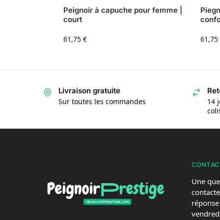
Peignoir à capuche pour femme |
Piegn
court
confo
61,75
€
61,75
Livraison gratuite
Ret
Sur toutes les commandes
14 j
col
CONTAC
Une que
contacte
réponse
vendredi