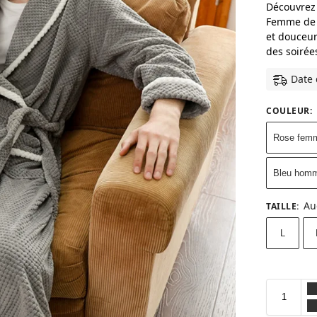
Découvrez 
Femme de P
et douceur
des soirée
Date 
COULEUR
:
Rose fem
Bleu hom
Au
TAILLE
:
L