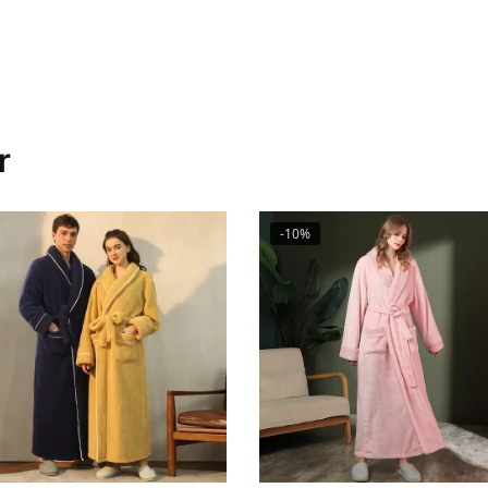
r
-10%