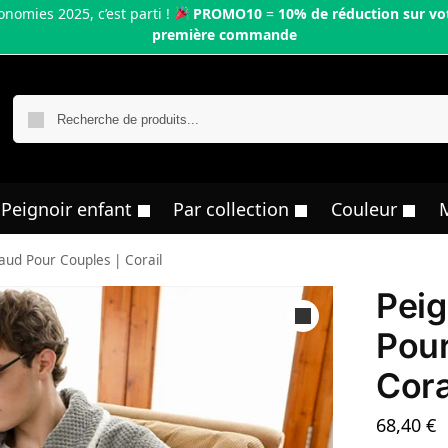
onomies 2025, c’est parti !
PROMO10
=
10% de réduction sur vo
première commande
R
Peignoir enfant
Par collection
Couleur
aud Pour Couples | Corail
Peig
Pour
Cora
68,40
€