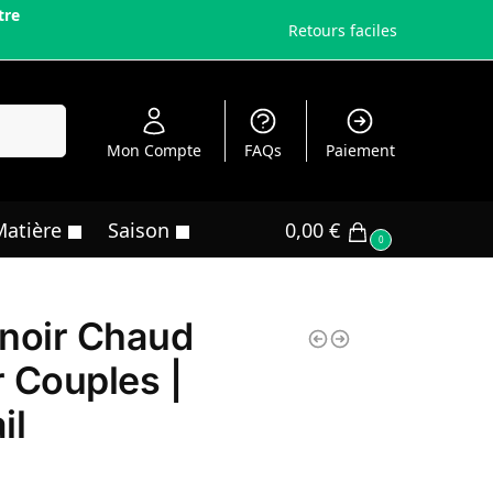
tre
Retours faciles
echerche
Mon Compte
FAQs
Paiement
Matière
Saison
0,00
€
0
noir Chaud
 Couples |
il