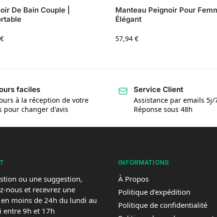
oir De Bain Couple |
Manteau Peignoir Pour Fem
rtable
Élégant
€
57,94
€
ours faciles
Service Client
ours à la réception de votre
Assistance par emails 5j/
is pour changer d'avis
Réponse sous 48h
T
INFORMATIONS
stion ou une suggestion,
À Propos
z-nous et recevrez une
Politique d’expédition
 en moins de 24h du lundi au
Politique de confidentialité
 entre 9h et 17h