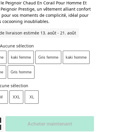
le Peignoir Chaud En Corail Pour Homme Et
eignoir Prestige, un vêtement alliant confort
 pour vos moments de complicité, idéal pour
s cocooning inoubliables.
de livraison estimée 13. août - 21. août
Aucune sélection
me
kaki femme
Gris femme
kaki homme
me
Gris homme
cune sélection
M
XXL
XL
Acheter maintenant