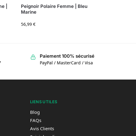
me |
Peignoir Polaire Femme | Bleu
Marine
56,99
€
Paiement 100% sécurisé
7
PayPal / MasterCard / Visa
LIENS UTILES
Blog
FAQs
Avis Clients