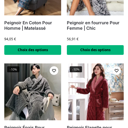
Peignoir En Coton Pour
Peignoir en fourrure Pour
Homme | Matelassé
Femme | Chic
94,05
€
56,91
€
Choix des options
Choix des options
-10%
-10%
Peignoir Épais Pour
Peignoir Flanelle pour