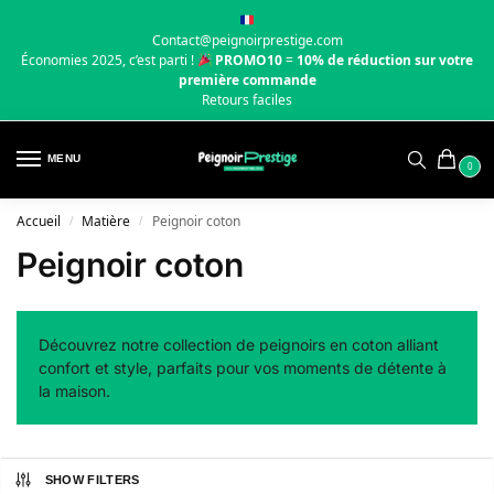
Contact@peignoirprestige.com
Économies 2025, c’est parti !
PROMO10
=
10% de réduction sur votre
première commande
Retours faciles
MENU
0
Accueil
Matière
Peignoir coton
/
/
Peignoir coton
Découvrez notre collection de peignoirs en coton alliant
confort et style, parfaits pour vos moments de détente à
la maison.
SHOW FILTERS