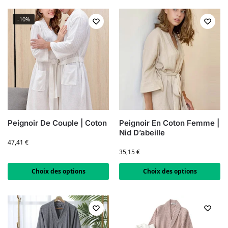
-10%
Peignoir De Couple | Coton
Peignoir En Coton Femme |
Nid D’abeille
47,41
€
35,15
€
Choix des options
Choix des options