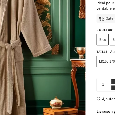
idéal pou
véritable 
Date 
COULEUR
:
Bleu
B
Au
TAILLE
:
M(160-17
Ajouter 
Livraison 