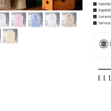
Satisf
Expédit
Livrais
Service