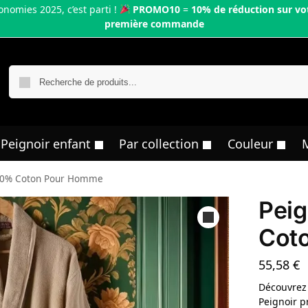
onomies 2025, c’est parti !
PROMO10
=
10% de réduction sur vo
première commande
R
Peignoir enfant
Par collection
Couleur
100% Coton Pour Homme
Peig
Cot
55,58
€
Découvrez
Peignoir pr