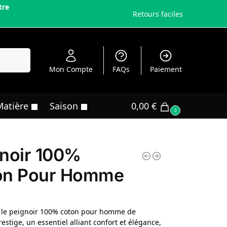
tre
Retours faciles
echerche
Mon Compte
FAQs
Paiement
Matière
Saison
0,00
€
0
noir 100%
on Pour Homme
 le peignoir 100% coton pour homme de
estige, un essentiel alliant confort et élégance,