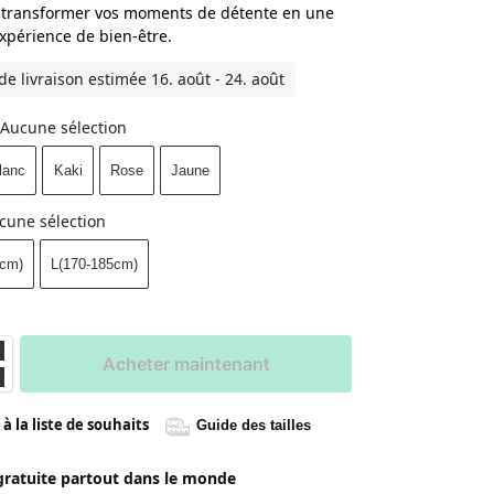
r transformer vos moments de détente en une
expérience de bien-être.
de livraison estimée 16. août - 24. août
Aucune sélection
lanc
Kaki
Rose
Jaune
cune sélection
0cm)
L(170-185cm)
Acheter maintenant
à la liste de souhaits
Guide des tailles
gratuite partout dans le monde