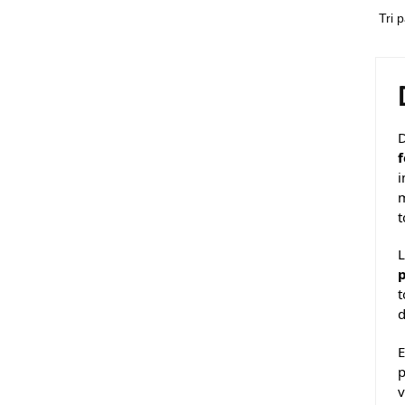
D
i
m
t
L
t
d
E
p
v