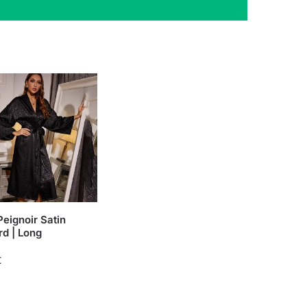
eignoir Satin
rd | Long
€