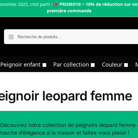
onomies 2025, c’est parti !
PROMO10
=
10% de réduction sur vo
première commande
R
Peignoir enfant
Par collection
Couleur
eignoir leopard femme
Découvrez notre collection de peignoirs léopard femme al
touche d’élégance à la maison et faites-vous plaisir !