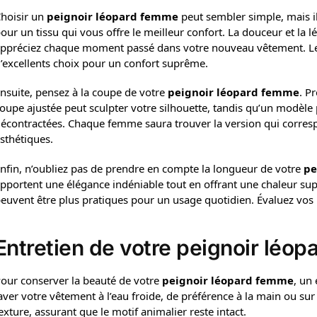
hoisir un
peignoir léopard femme
peut sembler simple, mais il 
our un tissu qui vous offre le meilleur confort. La douceur et la l
ppréciez chaque moment passé dans votre nouveau vêtement. Les
’excellents choix pour un confort suprême.
nsuite, pensez à la coupe de votre
peignoir léopard femme
. P
oupe ajustée peut sculpter votre silhouette, tandis qu’un modèle p
écontractées. Chaque femme saura trouver la version qui corres
sthétiques.
nfin, n’oubliez pas de prendre en compte la longueur de votre
pe
pportent une élégance indéniable tout en offrant une chaleur su
euvent être plus pratiques pour un usage quotidien. Évaluez vos b
Entretien de votre peignoir léo
our conserver la beauté de votre
peignoir léopard femme
, un 
aver votre vêtement à l’eau froide, de préférence à la main ou sur 
exture, assurant que le motif animalier reste intact.