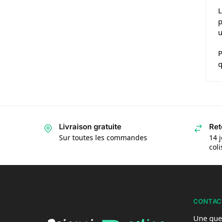
L
p
u
P
q
Livraison gratuite
Ret
Sur toutes les commandes
14 j
col
CONTAC
Une que