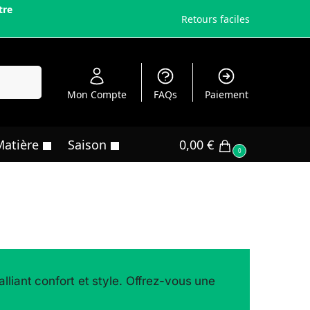
tre
Retours faciles
echerche
Mon Compte
FAQs
Paiement
Matière
Saison
0,00
€
0
liant confort et style. Offrez-vous une