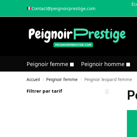
Éc
Contact@peignoirprestige.com
Peignoir femme
Peignoir homme
Accueil
Peignoir femme
Peignoir leopard femme
/
/
P
Filtrer par tarif