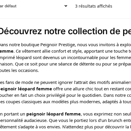
3 résultats affichés
Découvrez notre collection de p
ans notre boutique Peignoir Prestige, nous vous invitons à explo
femme
. Ce vêtement allie confort et style, apportant une touche
mprimé léopard sont devenus un incontournable pour les femmes 
aison. Que ce soit pour une séance de détente ou pour se prépar
outes les occasions.
es fans de mode ne peuvent ignorer l’attrait des motifs animaliers
peignoir léopard femme
offre une allure chic tout en restant co
oucher en fait un choix privilégié pour le quotidien. Dans notre col
es coupes classiques aux modèles plus modernes, adaptés à tous
n portant un
peignoir léopard femme
, vous exprimez non seul
ersonnalité audacieuse. Que vous le portiez lors d’un brunch en
êtement s’adapte à vos envies. N’attendez plus pour découvrir la b