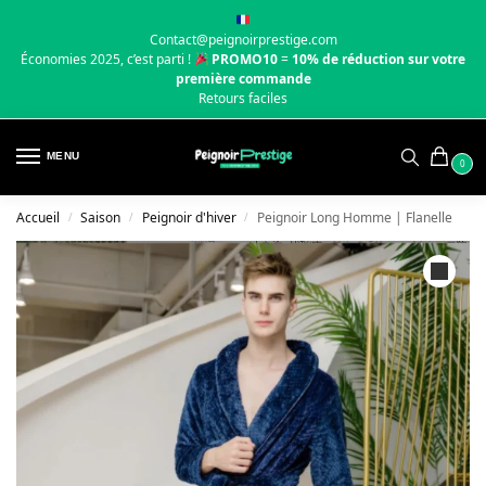
Contact@peignoirprestige.com
Économies 2025, c’est parti !
PROMO10
=
10% de réduction sur votre
première commande
Retours faciles
MENU
0
Accueil
Saison
Peignoir d'hiver
Peignoir Long Homme | Flanelle
/
/
/