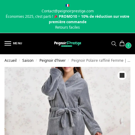
Contact@peignoirprestige.com
Économies 2025, c’est parti !
PROMO10
=
10% de réduction sur votre
première commande
Retours faciles
MENU
0
Accueil
Saison
Peignoir d'hiver
Peignoir Polaire raffiné Femme | Gris
/
/
/