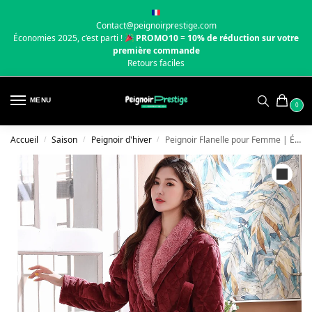
Contact@peignoirprestige.com
Économies 2025, c’est parti !
PROMO10
=
10% de réduction sur votre
première commande
Retours faciles
MENU
0
Accueil
Saison
Peignoir d'hiver
Peignoir Flanelle pour Femme | Élégant
/
/
/