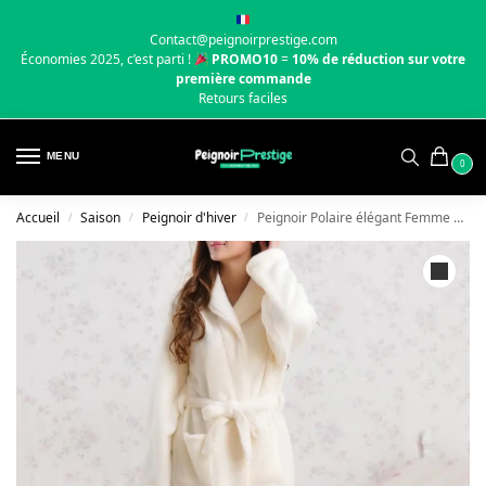
Contact@peignoirprestige.com
Économies 2025, c’est parti !
PROMO10
=
10% de réduction sur votre
première commande
Retours faciles
MENU
0
Accueil
Saison
Peignoir d'hiver
Peignoir Polaire élégant Femme | Beige
/
/
/