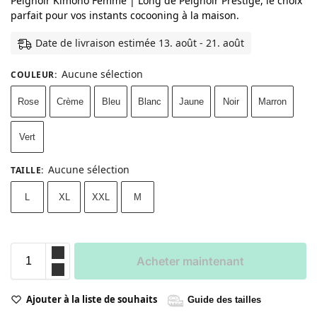
Peignoir Kimono Femme | Long de Peignoir Prestige, le choix
parfait pour vos instants cocooning à la maison.
Date de livraison estimée 13. août - 21. août
Aucune sélection
COULEUR
:
Rose
Crème
Bleu
Blanc
Jaune
Noir
Marron
Vert
Aucune sélection
TAILLE
:
L
XL
XXL
M
Acheter maintenant
Ajouter à la liste de souhaits
Guide des tailles