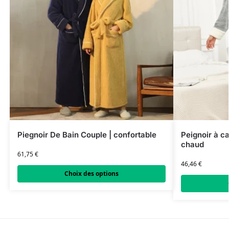
Piegnoir De Bain Couple | confortable
Peignoir à c
chaud
61,75
€
46,46
€
Choix des options