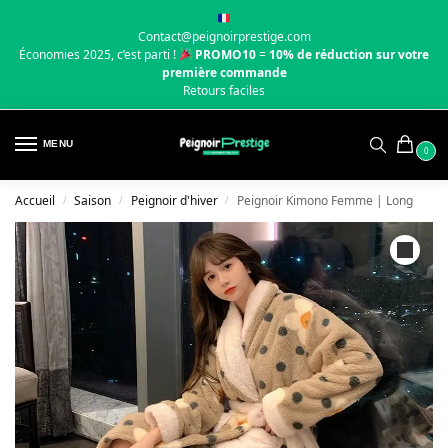
Contact@peignoirprestige.com
Économies 2025, c’est parti !
PROMO10
=
10% de réduction sur votre
première commande
Retours faciles
MENU
0
Accueil
Saison
Peignoir d'hiver
Peignoir Kimono Femme | Long
/
/
/