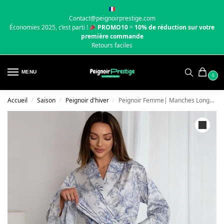
Contact@peignoirprestige.com
Économies 2025, c’est parti !
PROMO10
=
10% de réduction sur votre
première commande
Retours faciles
MENU
0
Accueil
Saison
Peignoir d'hiver
Peignoir Femme| Manches Longues
/
/
/