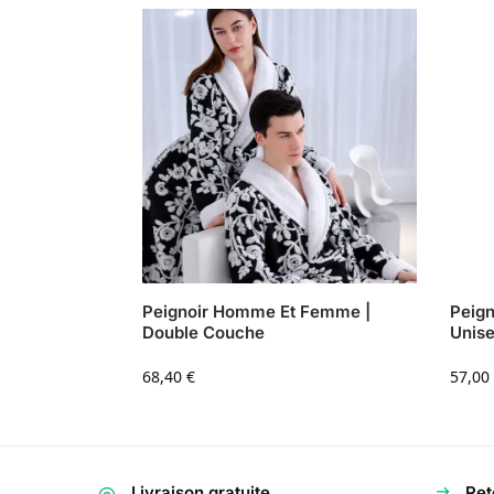
Peignoir Homme Et Femme |
Peign
Double Couche
Unis
68,40
€
57,00
Livraison gratuite
Ret