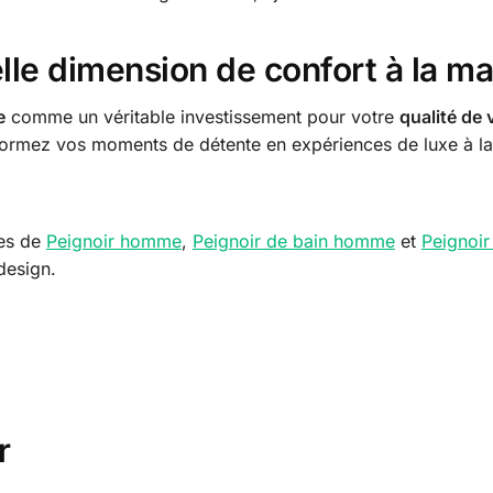
le dimension de confort à la m
e
comme un véritable investissement pour votre
qualité de 
sformez vos moments de détente en expériences de luxe à l
mes de
Peignoir homme
,
Peignoir de bain homme
et
Peignoir
 design.
r