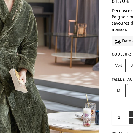
81,70
€
Découvrez 
Peignoir p
savourez d
maison.
Date 
COULEUR
:
Vert
B
Au
TAILLE
:
M