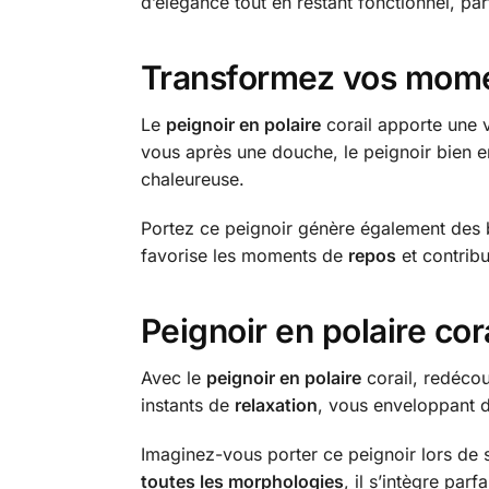
d’élégance tout en restant fonctionnel, pa
Transformez vos momen
Le
peignoir en polaire
corail apporte une v
vous après une douche, le peignoir bien e
chaleureuse.
Portez ce peignoir génère également des 
favorise les moments de
repos
et contribu
Peignoir en polaire cora
Avec le
peignoir en polaire
corail, redécou
instants de
relaxation
, vous enveloppant d
Imaginez-vous porter ce peignoir lors de s
toutes les morphologies
, il s’intègre pa