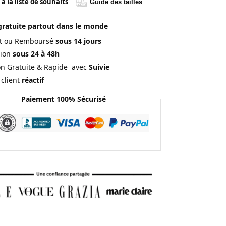
à la liste de souhaits
Guide des tailles
gratuite partout dans le monde
ait ou Remboursé
sous 14 jours
ion
sous 24 à 48h
on Gratuite & Rapide avec
Suivie
 client
réactif
Paiement 100% Sécurisé