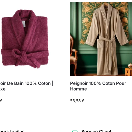
oir De Bain 100% Coton |
Peignoir 100% Coton Pour
exe
Homme
€
55,58
€
ours faciles
Service Client