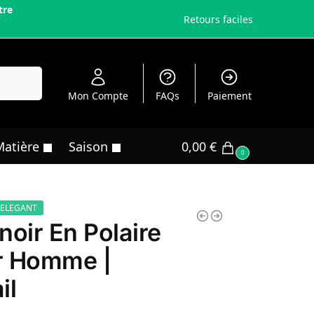
tre
Retours faciles
echerche
Mon Compte
FAQs
Paiement
Matière
Saison
0,00
€
0
 ELEGANT
noir En Polaire
r Homme |
il