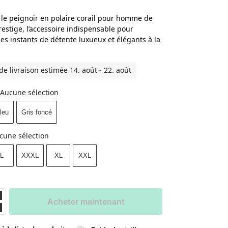
le peignoir en polaire corail pour homme de
restige, l’accessoire indispensable pour
es instants de détente luxueux et élégants à la
de livraison estimée 14. août - 22. août
Aucune sélection
leu
Gris foncé
cune sélection
L
XXXL
XL
XXL
Acheter maintenant