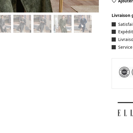
Ajouter 
Livraison 
Satisf
Expédit
Livrais
Service