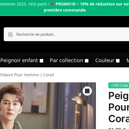
onomies 2025, c’est parti !
PROMO10
=
10% de réduction sur vo
première commande
R
Peignoir enfant
Par collection
Couleur
 Polaire Pour Homme | Corail
-10% Code
Peig
Pou
Cora