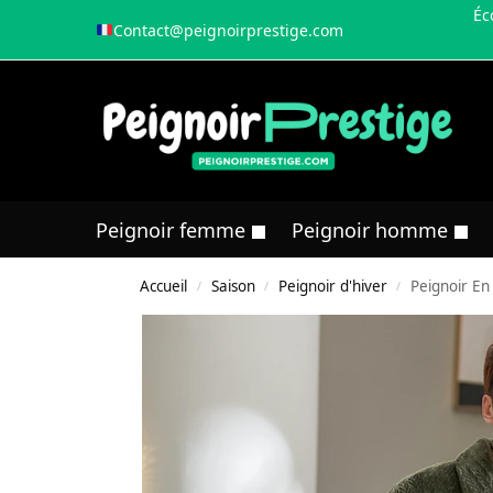
Éc
Contact@peignoirprestige.com
Peignoir femme
Peignoir homme
Accueil
Saison
Peignoir d'hiver
Peignoir En
/
/
/