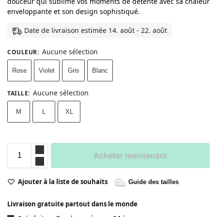
douceur qui sublime vos moments de détente avec sa chaleur
enveloppante et son design sophistiqué.
Date de livraison estimée 14. août - 22. août
Aucune sélection
COULEUR
:
Rose
Violet
Gris
Blanc
Aucune sélection
TAILLE
:
M
L
XL
Acheter maintenant
Ajouter à la liste de souhaits
Guide des tailles
Livraison gratuite partout dans le monde