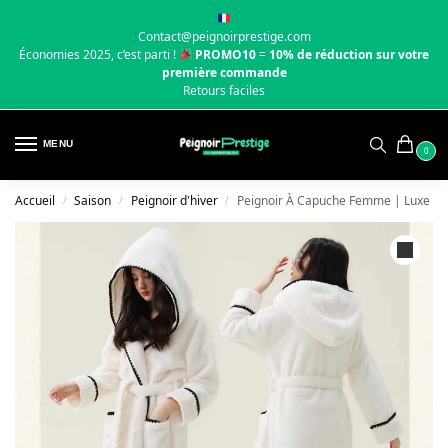
Contact@peignoirprestige.com
Économies 2025, c’est parti !
PROMO10
=
10% de réduction sur votre
première commande
Retours faciles
MENU
0
Accueil
Saison
Peignoir d'hiver
Peignoir À Capuche Femme | Luxe
/
/
/